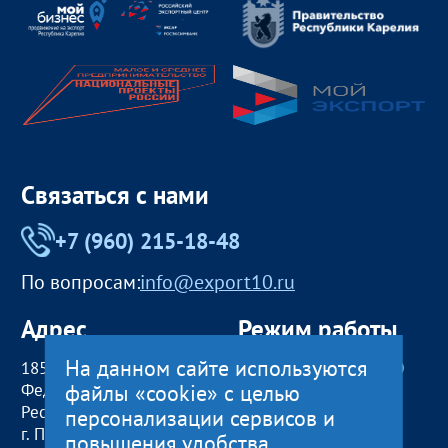
Связаться с нами
+7 (960) 215-18-48
По вопросам:
info@export10.ru
Адрес
Режим работы
На данном сайте используются
185000, Российская
пн — чт:
09:00 — 18:00
файлы «cookie» с целью
Федерация,
пт:
09:00 — 17:00
Республика Карелия
обед с 13:00 до 14:00
персонализации сервисов и
г. Петрозаводск,
сб, вс
— выходные
повышения удобства