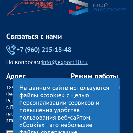
Связаться с нами
+7 (960) 215-18-48
По вопросам:
info@export10.ru
Адрес
Режим работы
На данном сайте используются
185000, Российская
пн — чт:
09:00 — 18:00
файлы «cookie» с целью
Федерация,
пт:
09:00 — 17:00
Республика Карелия
обед с 13:00 до 14:00
персонализации сервисов и
г. Петрозаводск,
сб, вс
— выходные
повышения удобства
наб. Гюллинга, 11 / 2
пользования веб-сайтом.
этаж, офис 2
«Cookie» - это небольшие
файлы, содержащие