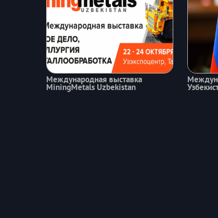
Международная выставка
Междуна
MiningMetals Uzbekistan
Узбекис