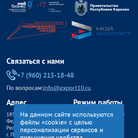
Связаться с нами
+7 (960) 215-18-48
По вопросам:
info@export10.ru
Адрес
Режим работы
На данном сайте используются
185000, Российская
пн — чт:
09:00 — 18:00
файлы «cookie» с целью
Федерация,
пт:
09:00 — 17:00
Республика Карелия
обед с 13:00 до 14:00
персонализации сервисов и
г. Петрозаводск,
сб, вс
— выходные
повышения удобства