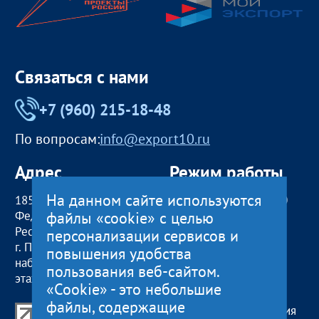
Связаться с нами
+7 (960) 215-18-48
По вопросам:
info@export10.ru
Адрес
Режим работы
На данном сайте используются
185000, Российская
пн — чт:
09:00 — 18:00
файлы «cookie» с целью
Федерация,
пт:
09:00 — 17:00
Республика Карелия
обед с 13:00 до 14:00
персонализации сервисов и
г. Петрозаводск,
сб, вс
— выходные
повышения удобства
наб. Гюллинга, 11 / 2
пользования веб-сайтом.
этаж, офис 2
«Cookie» - это небольшие
файлы, содержащие
Центр поддержки экспорта Республики Карелия