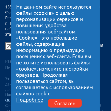
На данном сайте используются
185000, Российская
пн — чт:
09:00 — 18:00
файлы «cookie» с целью
Федерация,
пт:
09:00 — 17:00
Республика Карелия
обед с 13:00 до 14:00
персонализации сервисов и
г. Петрозаводск,
сб, вс
— выходные
повышения удобства
наб. Гюллинга, 11 / 2
пользования веб-сайтом.
этаж, офис 2
«Cookie» - это небольшие
файлы, содержащие
Центр поддержки экспорта Республики Карелия
информацию о предыдущих
© 2012—2024
посещениях веб-сайта. Если вы
Разработка и поддержка сайта — «
Артлекс
», г.
не хотите использовать файлы
«cookie», измените настройки
Петрозаводск
браузера. Продолжая
Этот сайт использует файлы cookies для хранения
пользоваться сайтом, вы
данных. Продолжая использовать данный сайт, Вы
соглашаетесь с использованием
даете согласие на работу с этими файлами.
файлов cookie.
Нажимая кнопку «Отправить», я даю согласие на
Подробнее
Обработку персональных данных
, в соответствии с
Согласен
Федеральным законом от 27.07.2006 года №152-ФЗ