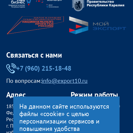
Связаться с нами
+7 (960) 215-18-48
По вопросам:
info@export10.ru
Адрес
Режим работы
На данном сайте используются
185000, Российская
пн — чт:
09:00 — 18:00
файлы «cookie» с целью
Федерация,
пт:
09:00 — 17:00
Республика Карелия
обед с 13:00 до 14:00
персонализации сервисов и
г. Петрозаводск,
сб, вс
— выходные
повышения удобства
наб. Гюллинга, 11 / 2