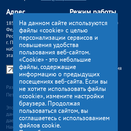
Адрес
Режим работы
На данном сайте используются
185000, Российская
пн — чт:
09:00 — 18:00
файлы «cookie» с целью
Федерация,
пт:
09:00 — 17:00
Республика Карелия
обед с 13:00 до 14:00
персонализации сервисов и
г. Петрозаводск,
сб, вс
— выходные
повышения удобства
наб. Гюллинга, 11 / 2
пользования веб-сайтом.
этаж, офис 2
«Cookie» - это небольшие
файлы, содержащие
Центр поддержки экспорта Республики Карелия
информацию о предыдущих
© 2012—2024
посещениях веб-сайта. Если вы
Разработка и поддержка сайта — «
Артлекс
», г.
не хотите использовать файлы
«cookie», измените настройки
Петрозаводск
браузера. Продолжая
Этот сайт использует файлы cookies для хранения
пользоваться сайтом, вы
данных. Продолжая использовать данный сайт, Вы
соглашаетесь с использованием
даете согласие на работу с этими файлами.
файлов cookie.
Нажимая кнопку «Отправить», я даю согласие на