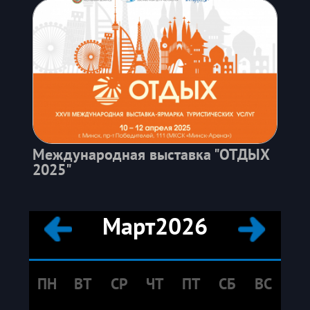
Международная выставка "ОТДЫХ
2025"
Март
2026
ПН
ВТ
СР
ЧТ
ПТ
СБ
ВС