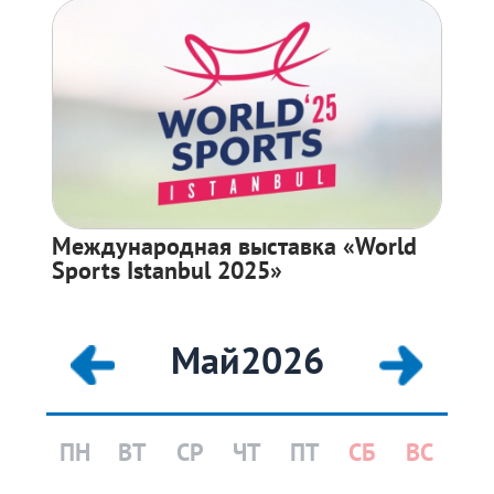
Международная выставка «World
Sports Istanbul 2025»
Май
2026
ПН
ВТ
СР
ЧТ
ПТ
СБ
ВС