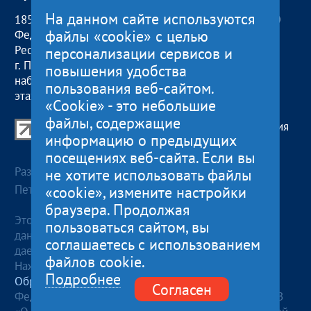
На данном сайте используются
185000, Российская
пн — чт:
09:00 — 18:00
файлы «cookie» с целью
Федерация,
пт:
09:00 — 17:00
Республика Карелия
обед с 13:00 до 14:00
персонализации сервисов и
г. Петрозаводск,
сб, вс
— выходные
повышения удобства
наб. Гюллинга, 11 / 2
пользования веб-сайтом.
этаж, офис 2
«Cookie» - это небольшие
файлы, содержащие
Центр поддержки экспорта Республики Карелия
информацию о предыдущих
© 2012—2024
посещениях веб-сайта. Если вы
Разработка и поддержка сайта — «
Артлекс
», г.
не хотите использовать файлы
«cookie», измените настройки
Петрозаводск
браузера. Продолжая
Этот сайт использует файлы cookies для хранения
пользоваться сайтом, вы
данных. Продолжая использовать данный сайт, Вы
соглашаетесь с использованием
даете согласие на работу с этими файлами.
файлов cookie.
Нажимая кнопку «Отправить», я даю согласие на
Подробнее
Обработку персональных данных
, в соответствии с
Согласен
Федеральным законом от 27.07.2006 года №152-ФЗ