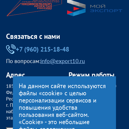
Связаться с нами
+7 (960) 215-18-48
По вопросам:
info@export10.ru
Адрес
Режим работы
На данном сайте используются
185000, Российская
пн — чт:
09:00 — 18:00
файлы «cookie» с целью
Федерация,
пт:
09:00 — 17:00
Республика Карелия
обед с 13:00 до 14:00
персонализации сервисов и
г. Петрозаводск,
сб, вс
— выходные
повышения удобства
наб. Гюллинга, 11 / 2
пользования веб-сайтом.
этаж, офис 2
«Cookie» - это небольшие
файлы, содержащие