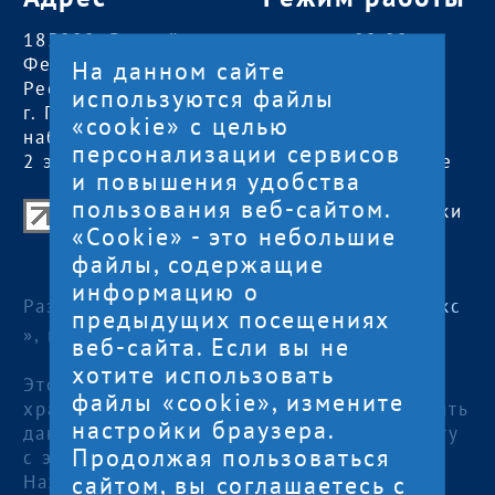
185000, Российская
пн — чт:
09:00 —
Федерация,
18:00
На данном сайте
Республика Карелия
пт:
09:00 — 17:00
используются файлы
г. Петрозаводск,
обед с 13:00 до
«cookie» с целью
наб. Гюллинга, 11 /
14:00
персонализации сервисов
2 этаж, офис 2
сб, вс
— выходные
и повышения удобства
пользования веб-сайтом.
Центр поддержки экспорта Республики
«Cookie» - это небольшие
Карелия
файлы, содержащие
© 2012—2024
информацию о
Разработка и поддержка сайта — «
Артлекс
предыдущих посещениях
», г. Петрозаводск
веб-сайта. Если вы не
хотите использовать
Этот сайт использует файлы cookies для
файлы «cookie», измените
хранения данных. Продолжая использовать
настройки браузера.
данный сайт, Вы даете согласие на работу
Продолжая пользоваться
с этими файлами.
сайтом, вы соглашаетесь с
Нажимая кнопку «Отправить», я даю