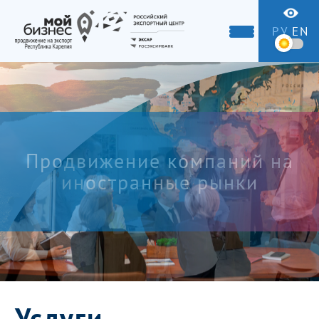
РУ
EN
Продвижение компаний на
иностранные рынки
Услуги