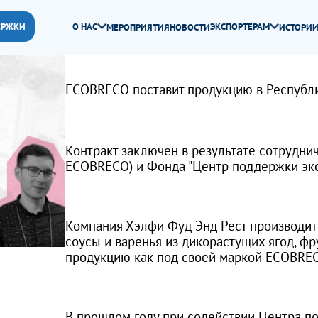
ЕРЖКИ
О НАС
ЭКСПОРТЕРАМ
МЕРОПРИЯТИЯ
НОВОСТИ
ИСТОРИИ
ECOBRECO поставит продукцию в Республик
Контракт заключен в результате сотрудни
ECOBRECO) и Фонда "Центр поддержки экс
Компания Хэлфи Фуд Энд Рест производит
соусы и варенья из дикорастущих ягод, ф
продукцию как под своей маркой ECOBRECO
В прошлом году при содействии Центра п