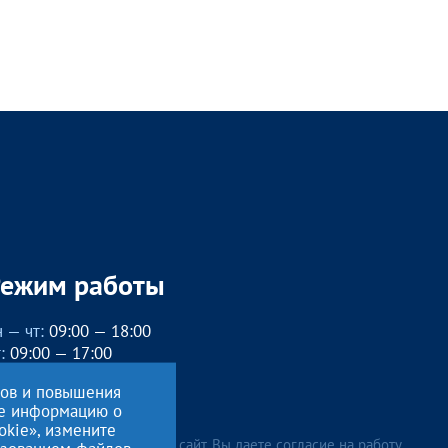
Режим работы
 — чт:
09:00 — 18:00
:
09:00 — 17:00
бед с 13:00 до 14:00
сов и повышения
, вс
— выходные
ие информацию о
okie», измените
лжая использовать данный сайт, Вы даете согласие на работу