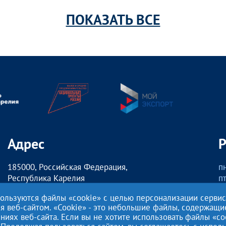
ПОКАЗАТЬ ВСЕ
Адрес
185000, Российская Федерация,
пн
Республика Карелия
пт
г. Петрозаводск,
о
пользуются файлы «cookie» с целью персонализации серви
наб. Гюллинга, 11 / 2 этаж, офис 2
сб
ия веб-сайтом. «Cookie» - это небольшие файлы, содержащ
ях веб-сайта. Если вы не хотите использовать файлы «co
Этот сайт использует файлы cookies для хранения данных. Продо