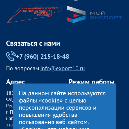
Связаться с нами
+7 (960) 215-18-48
По вопросам:
info@export10.ru
Адрес
Режим работы
На данном сайте используются
185000, Российская
пн — чт:
09:00 — 18:00
файлы «cookie» с целью
Федерация,
пт:
09:00 — 17:00
Республика Карелия
обед с 13:00 до 14:00
персонализации сервисов и
г. Петрозаводск,
сб, вс
— выходные
повышения удобства
наб. Гюллинга, 11 / 2
пользования веб-сайтом.
этаж, офис 2
«Cookie» - это небольшие