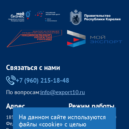
Связаться с нами
+7 (960) 215-18-48
По вопросам:
info@export10.ru
Адрес
Режим работы
На данном сайте используются
185000, Российская
пн — чт:
09:00 — 18:00
файлы «cookie» с целью
Федерация,
пт:
09:00 — 17:00