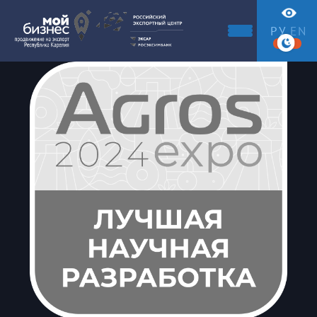
РУ
EN