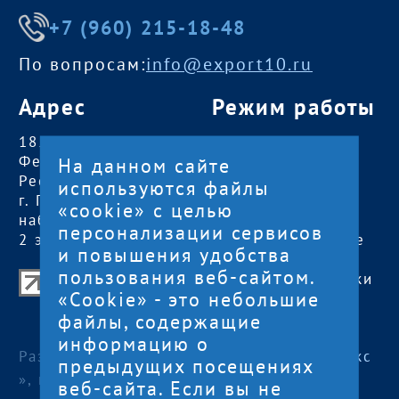
+7 (960) 215-18-48
По вопросам:
info@export10.ru
Адрес
Режим работы
185000, Российская
пн — чт:
09:00 —
Федерация,
18:00
На данном сайте
Республика Карелия
пт:
09:00 — 17:00
используются файлы
г. Петрозаводск,
обед с 13:00 до
«cookie» с целью
наб. Гюллинга, 11 /
14:00
персонализации сервисов
2 этаж, офис 2
сб, вс
— выходные
и повышения удобства
пользования веб-сайтом.
Центр поддержки экспорта Республики
«Cookie» - это небольшие
Карелия
файлы, содержащие
© 2012—2024
информацию о
Разработка и поддержка сайта — «
Артлекс
предыдущих посещениях
», г. Петрозаводск
веб-сайта. Если вы не