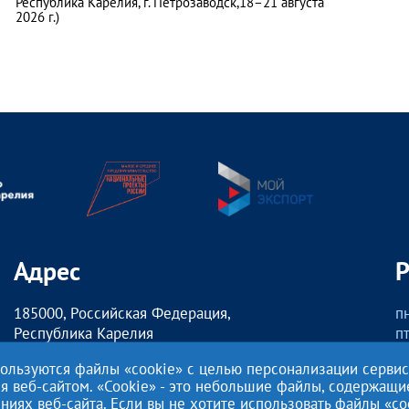
Республика Карелия, г. Петрозаводск,18–21 августа
2026 г.)
Адрес
185000, Российская Федерация,
пн
Республика Карелия
пт
г. Петрозаводск,
о
пользуются файлы «cookie» с целью персонализации серви
наб. Гюллинга, 11 / 2 этаж, офис 2
сб
ия веб-сайтом. «Cookie» - это небольшие файлы, содержащ
ях веб-сайта. Если вы не хотите использовать файлы «co