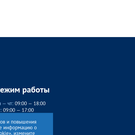
Режим работы
 — чт:
09:00 — 18:00
:
09:00 — 17:00
бед с 13:00 до 14:00
сов и повышения
, вс
— выходные
ие информацию о
okie», измените