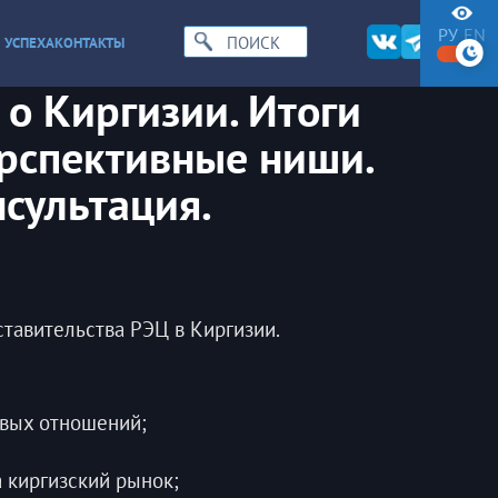
РУ
EN
 УСПЕХА
КОНТАКТЫ
о Киргизии. Итоги
ерспективные ниши.
сультация.
ставительства РЭЦ в Киргизии.
овых отношений;
 киргизский рынок;