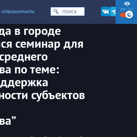
РУ
EN
 УСПЕХА
КОНТАКТЫ
да в городе
ся семинар для
 среднего
а по теме:
оддержка
ности субъектов
ва”