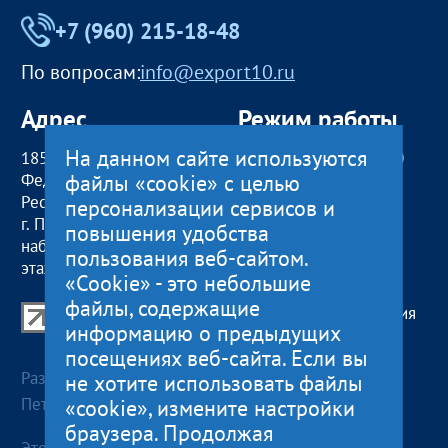
+7 (960) 215-18-48
По вопросам:
info@export10.ru
Адрес
Режим работы
На данном сайте используются
185000, Российская
пн — чт:
09:00 — 18:00
файлы «cookie» с целью
Федерация,
пт:
09:00 — 17:00
Республика Карелия
обед с 13:00 до 14:00
персонализации сервисов и
г. Петрозаводск,
сб, вс
— выходные
повышения удобства
наб. Гюллинга, 11 / 2
пользования веб-сайтом.
этаж, офис 2
«Cookie» - это небольшие
файлы, содержащие
Центр поддержки экспорта Республики Карелия
информацию о предыдущих
© 2012—2024
посещениях веб-сайта. Если вы
Разработка и поддержка сайта — «
Артлекс
», г.
не хотите использовать файлы
Петрозаводск
«cookie», измените настройки
браузера. Продолжая
Этот сайт использует файлы cookies для хранения