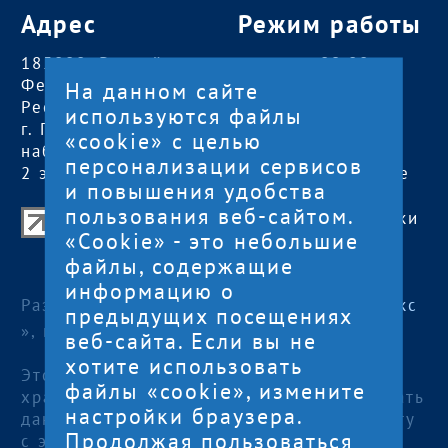
Адрес
Режим работы
185000, Российская
пн — чт:
09:00 —
Федерация,
18:00
На данном сайте
Республика Карелия
пт:
09:00 — 17:00
используются файлы
г. Петрозаводск,
обед с 13:00 до
«cookie» с целью
наб. Гюллинга, 11 /
14:00
персонализации сервисов
2 этаж, офис 2
сб, вс
— выходные
и повышения удобства
пользования веб-сайтом.
Центр поддержки экспорта Республики
«Cookie» - это небольшие
Карелия
файлы, содержащие
© 2012—2024
информацию о
Разработка и поддержка сайта — «
Артлекс
предыдущих посещениях
», г. Петрозаводск
веб-сайта. Если вы не
хотите использовать
Этот сайт использует файлы cookies для
файлы «cookie», измените
хранения данных. Продолжая использовать
настройки браузера.
данный сайт, Вы даете согласие на работу
Продолжая пользоваться
с этими файлами.