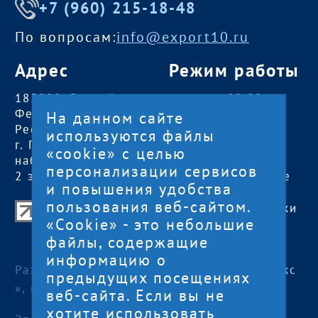
+7 (960) 215-18-48
По вопросам:
info@export10.ru
Адрес
Режим работы
185000, Российская
пн — чт:
09:00 —
Федерация,
18:00
На данном сайте
Республика Карелия
пт:
09:00 — 17:00
используются файлы
г. Петрозаводск,
обед с 13:00 до
«cookie» с целью
наб. Гюллинга, 11 /
14:00
персонализации сервисов
2 этаж, офис 2
сб, вс
— выходные
и повышения удобства
пользования веб-сайтом.
Центр поддержки экспорта Республики
«Cookie» - это небольшие
Карелия
файлы, содержащие
© 2012—2024
информацию о
Разработка и поддержка сайта — «
Артлекс
предыдущих посещениях
», г. Петрозаводск
веб-сайта. Если вы не
хотите использовать