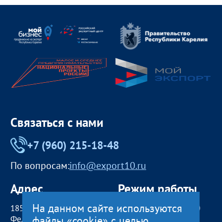
Связаться с нами
+7 (960) 215-18-48
По вопросам:
info@export10.ru
Адрес
Режим работы
На данном сайте используются
185000, Российская
пн — чт:
09:00 — 18:00
файлы «cookie» с целью
Федерация,
пт:
09:00 — 17:00