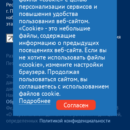
Республика Карелия
обед с 13:00 до 14:00
персонализации сервисов и
г. Петрозаводск,
сб, вс
— выходные
повышения удобства
наб. Гюллинга, 11 / 2
пользования веб-сайтом.
этаж, офис 2
«Cookie» - это небольшие
файлы, содержащие
Центр поддержки экспорта Республики Карелия
информацию о предыдущих
© 2012—2024
посещениях веб-сайта. Если вы
Разработка и поддержка сайта — «
Артлекс
», г.
не хотите использовать файлы
Петрозаводск
«cookie», измените настройки
браузера. Продолжая
Этот сайт использует файлы cookies для хранения
пользоваться сайтом, вы
данных. Продолжая использовать данный сайт, Вы
соглашаетесь с использованием
даете согласие на работу с этими файлами.
файлов cookie.
Нажимая кнопку «Отправить», я даю согласие на
Подробнее
Обработку персональных данных
, в соответствии с
Согласен
Федеральным законом от 27.07.2006 года №152-ФЗ
«О персональных данных», на условиях и для целей,
определенных
Политикой конфиденциальности