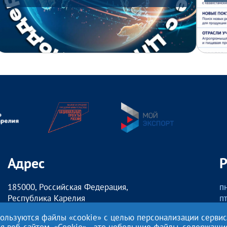
Адрес
185000, Российская Федерация,
пн
Республика Карелия
пт
г. Петрозаводск,
о
пользуются файлы «cookie» с целью персонализации серви
наб. Гюллинга, 11 / 2 этаж, офис 2
сб
ия веб-сайтом. «Cookie» - это небольшие файлы, содержащ