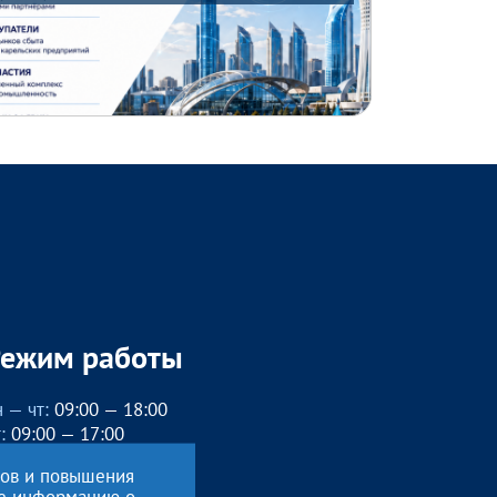
Режим работы
 — чт:
09:00 — 18:00
:
09:00 — 17:00
бед с 13:00 до 14:00
сов и повышения
, вс
— выходные
ие информацию о