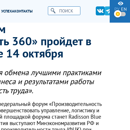
РУ
EN
 УСПЕХА
КОНТАКТЫ
м
ь 360» пройдет в
 14 октября
ля обмена лучшими практиками
неса и результатами работы
ть труда».
V федеральный форум «Производительность
совершенствовать управление, логистику и
й площадкой форума станет Radisson Blue
иятия выступают Минэкономразвития РФ и
производительности труда (ФЦК) при