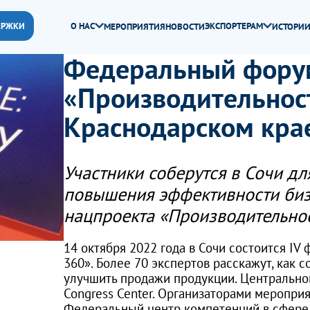
ЕРЖКИ
О НАС
ЭКСПОРТЕРАМ
МЕРОПРИЯТИЯ
НОВОСТИ
ИСТОРИИ
Федеральный фору
«Производительност
Краснодарском крае
Участники соберутся в Сочи д
повышения эффективности биз
нацпроекта «Производительнос
14 октября 2022 года в Сочи состоится I
360». Более 70 экспертов расскажут, как 
улучшить продажи продукции. Центрально
Congress Center. Организаторами меропр
Федеральный центр компетенций в сфере 