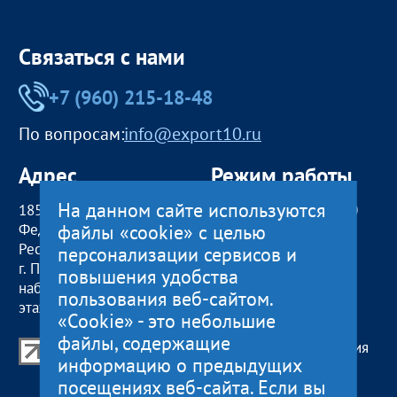
Связаться с нами
+7 (960) 215-18-48
По вопросам:
info@export10.ru
Адрес
Режим работы
На данном сайте используются
185000, Российская
пн — чт:
09:00 — 18:00
файлы «cookie» с целью
Федерация,
пт:
09:00 — 17:00
Республика Карелия
обед с 13:00 до 14:00
персонализации сервисов и
г. Петрозаводск,
сб, вс
— выходные
повышения удобства
наб. Гюллинга, 11 / 2
пользования веб-сайтом.
этаж, офис 2
«Cookie» - это небольшие
файлы, содержащие
Центр поддержки экспорта Республики Карелия
информацию о предыдущих
© 2012—2024
посещениях веб-сайта. Если вы