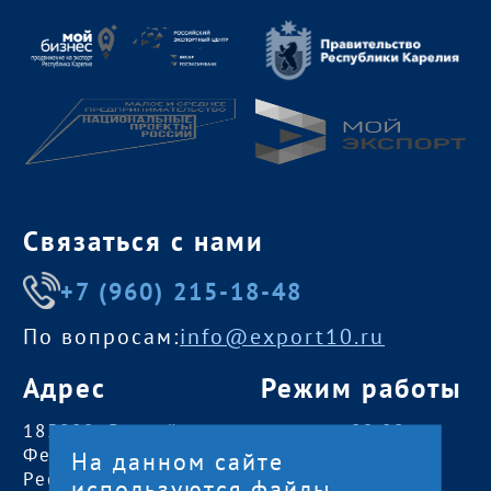
Связаться с нами
+7 (960) 215-18-48
По вопросам:
info@export10.ru
Адрес
Режим работы
185000, Российская
пн — чт:
09:00 —
Федерация,
18:00
На данном сайте
Республика Карелия
пт:
09:00 — 17:00
используются файлы