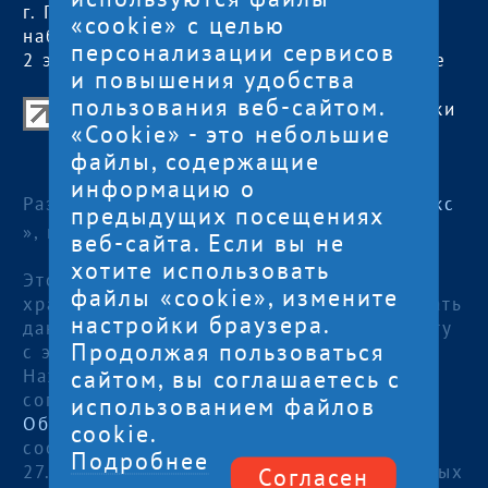
г. Петрозаводск,
обед с 13:00 до
«cookie» с целью
наб. Гюллинга, 11 /
14:00
персонализации сервисов
2 этаж, офис 2
сб, вс
— выходные
и повышения удобства
пользования веб-сайтом.
Центр поддержки экспорта Республики
«Cookie» - это небольшие
Карелия
файлы, содержащие
© 2012—2024
информацию о
Разработка и поддержка сайта — «
Артлекс
предыдущих посещениях
», г. Петрозаводск
веб-сайта. Если вы не
хотите использовать
Этот сайт использует файлы cookies для
файлы «cookie», измените
хранения данных. Продолжая использовать
настройки браузера.
данный сайт, Вы даете согласие на работу
Продолжая пользоваться
с этими файлами.
сайтом, вы соглашаетесь с
Нажимая кнопку «Отправить», я даю
согласие на
использованием файлов
Обработку персональных данных
, в
cookie.
соответствии с Федеральным законом от
Подробнее
27.07.2006 года №152-ФЗ «О персональных
Согласен