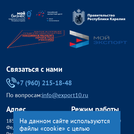
Связаться с нами
+7 (960) 215-18-48
По вопросам:
info@export10.ru
Адрес
Режим работы
На данном сайте используются
185000, Российская
пн — чт:
09:00 — 18:00
файлы «cookie» с целью
Федерация,
пт:
09:00 — 17:00