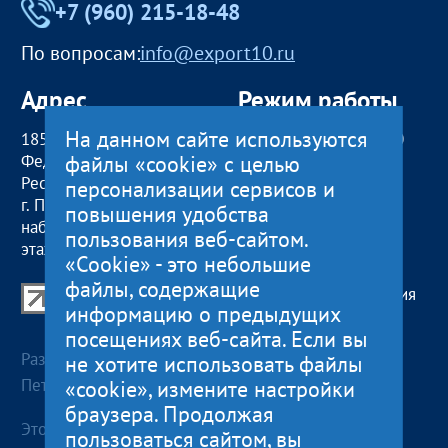
+7 (960) 215-18-48
По вопросам:
info@export10.ru
Адрес
Режим работы
На данном сайте используются
185000, Российская
пн — чт:
09:00 — 18:00
файлы «cookie» с целью
Федерация,
пт:
09:00 — 17:00
Республика Карелия
обед с 13:00 до 14:00
персонализации сервисов и
г. Петрозаводск,
сб, вс
— выходные
повышения удобства
наб. Гюллинга, 11 / 2
пользования веб-сайтом.
этаж, офис 2
«Cookie» - это небольшие
файлы, содержащие
Центр поддержки экспорта Республики Карелия
информацию о предыдущих
© 2012—2024
посещениях веб-сайта. Если вы
Разработка и поддержка сайта — «
Артлекс
», г.
не хотите использовать файлы
Петрозаводск
«cookie», измените настройки
браузера. Продолжая
Этот сайт использует файлы cookies для хранения
пользоваться сайтом, вы