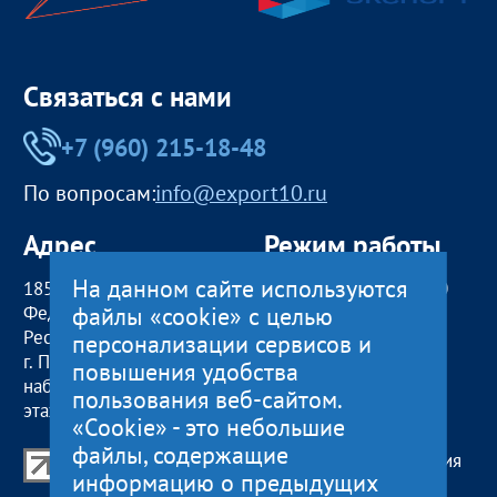
Связаться с нами
+7 (960) 215-18-48
По вопросам:
info@export10.ru
Адрес
Режим работы
На данном сайте используются
185000, Российская
пн — чт:
09:00 — 18:00
файлы «cookie» с целью
Федерация,
пт:
09:00 — 17:00
Республика Карелия
обед с 13:00 до 14:00
персонализации сервисов и
г. Петрозаводск,
сб, вс
— выходные
повышения удобства
наб. Гюллинга, 11 / 2
пользования веб-сайтом.
этаж, офис 2
«Cookie» - это небольшие
файлы, содержащие
Центр поддержки экспорта Республики Карелия
информацию о предыдущих
© 2012—2024