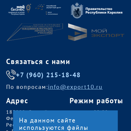
Связаться с нами
+7 (960) 215-18-48
По вопросам:
info@export10.ru
Адрес
Режим работы
185000, Российская
пн — чт:
09:00 —
Федерация,
18:00
На данном сайте
Республика Карелия
пт:
09:00 — 17:00
используются файлы