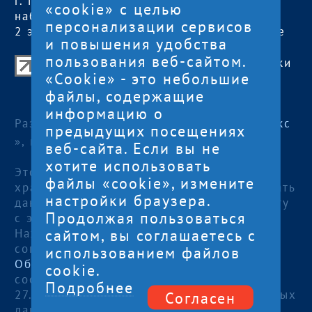
г. Петрозаводск,
обед с 13:00 до
«cookie» с целью
наб. Гюллинга, 11 /
14:00
персонализации сервисов
2 этаж, офис 2
сб, вс
— выходные
и повышения удобства
пользования веб-сайтом.
Центр поддержки экспорта Республики
«Cookie» - это небольшие
Карелия
файлы, содержащие
© 2012—2024
информацию о
Разработка и поддержка сайта — «
Артлекс
предыдущих посещениях
», г. Петрозаводск
веб-сайта. Если вы не
хотите использовать
Этот сайт использует файлы cookies для
файлы «cookie», измените
хранения данных. Продолжая использовать
настройки браузера.
данный сайт, Вы даете согласие на работу
Продолжая пользоваться
с этими файлами.
сайтом, вы соглашаетесь с
Нажимая кнопку «Отправить», я даю
согласие на
использованием файлов
Обработку персональных данных
, в
cookie.
соответствии с Федеральным законом от
Подробнее
27.07.2006 года №152-ФЗ «О персональных
Согласен
данных», на условиях и для целей,