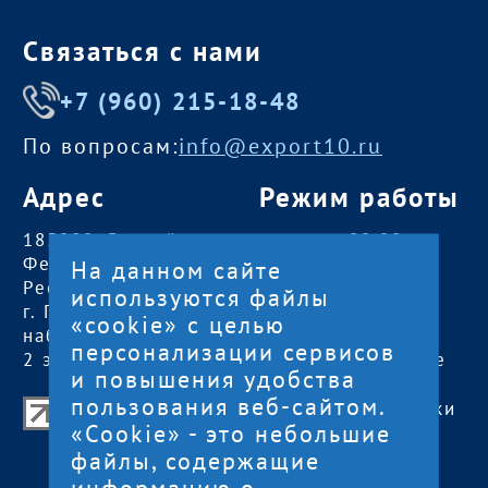
Связаться с нами
+7 (960) 215-18-48
По вопросам:
info@export10.ru
Адрес
Режим работы
185000, Российская
пн — чт:
09:00 —
Федерация,
18:00
На данном сайте
Республика Карелия
пт:
09:00 — 17:00
используются файлы
г. Петрозаводск,
обед с 13:00 до
«cookie» с целью
наб. Гюллинга, 11 /
14:00
персонализации сервисов
2 этаж, офис 2
сб, вс
— выходные
и повышения удобства
пользования веб-сайтом.
Центр поддержки экспорта Республики
«Cookie» - это небольшие
Карелия
файлы, содержащие
© 2012—2024
информацию о