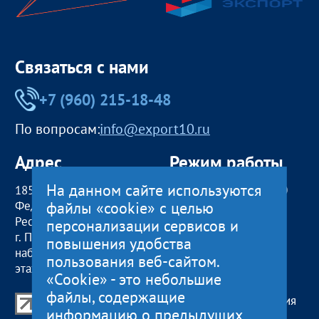
Связаться с нами
+7 (960) 215-18-48
По вопросам:
info@export10.ru
Адрес
Режим работы
На данном сайте используются
185000, Российская
пн — чт:
09:00 — 18:00
файлы «cookie» с целью
Федерация,
пт:
09:00 — 17:00
Республика Карелия
обед с 13:00 до 14:00
персонализации сервисов и
г. Петрозаводск,
сб, вс
— выходные
повышения удобства
наб. Гюллинга, 11 / 2
пользования веб-сайтом.
этаж, офис 2
«Cookie» - это небольшие
файлы, содержащие
Центр поддержки экспорта Республики Карелия
информацию о предыдущих
© 2012—2024