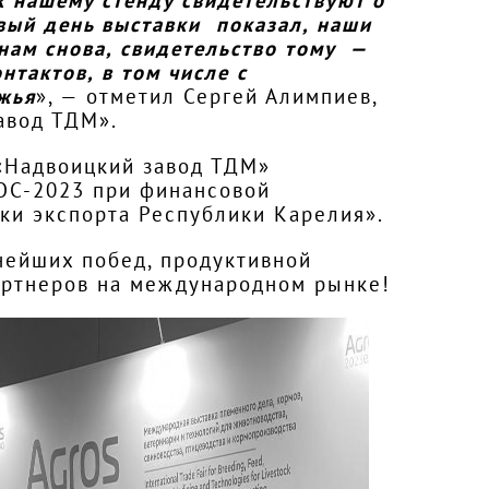
 нашему стенду свидетельствуют о
рвый день выставки показал, наши
нам снова, свидетельство тому —
тактов, в том числе с
жья
», — отметил Сергей Алимпиев,
авод ТДМ».
 «Надвоицкий завод ТДМ»
РОС-2023 при финансовой
и экспорта Республики Карелия».
ейших побед, продуктивной
артнеров на международном рынке!