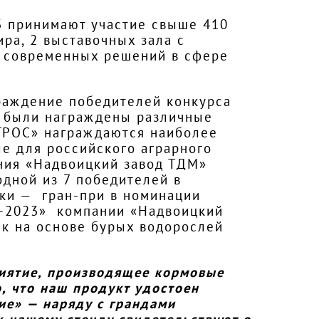
3 принимают участие свыше 410
ира, 2 выставочных зала с
 современных решений в сфере
граждение победителей конкурса
и были награждены различные
АГРОС» награждаются наиболее
е для российского аграрного
ния «Надвоицкий завод ТДМ»
одной из 7 победителей в
вки — гран-при в номинации
-2023» компании «Надвоицкий
ик на основе бурых водорослей
иятие, производящее кормовые
, что наш продукт удостоен
е» — наряду с грандами