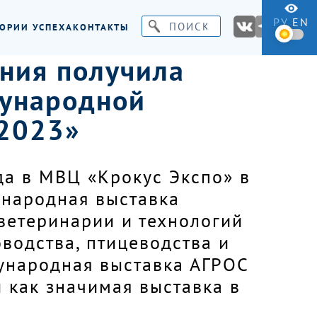
РУ
EN
ОРИИ УСПЕХА
КОНТАКТЫ
ния получила
дународной
-2023»
да в МВЦ «Крокус Экспо» в
ународная выставка
 ветеринарии и технологий
водства, птицеводства и
ународная выставка АГРОС
 как значимая выставка в