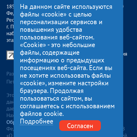
На данном сайте используются
185000, Российская
пн — чт:
09:00 — 18:00
файлы «cookie» с целью
Федерация,
пт:
09:00 — 17:00
Республика Карелия
обед с 13:00 до 14:00
персонализации сервисов и
г. Петрозаводск,
сб, вс
— выходные
повышения удобства
наб. Гюллинга, 11 / 2
пользования веб-сайтом.
этаж, офис 2
«Cookie» - это небольшие
файлы, содержащие
Центр поддержки экспорта Республики Карелия
информацию о предыдущих
© 2012—2024
посещениях веб-сайта. Если вы
Разработка и поддержка сайта — «
Артлекс
», г.
не хотите использовать файлы
Петрозаводск
«cookie», измените настройки
браузера. Продолжая
Этот сайт использует файлы cookies для хранения
пользоваться сайтом, вы
данных. Продолжая использовать данный сайт, Вы
соглашаетесь с использованием
даете согласие на работу с этими файлами.
файлов cookie.
Нажимая кнопку «Отправить», я даю согласие на
Подробнее
Обработку персональных данных
, в соответствии с
Согласен
Федеральным законом от 27.07.2006 года №152-ФЗ
«О персональных данных», на условиях и для целей,