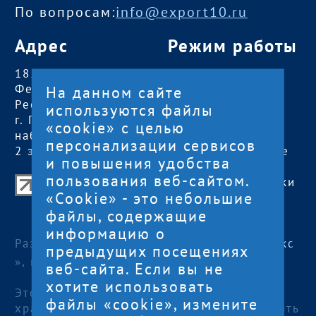
По вопросам:
info@export10.ru
Адрес
Режим работы
185000, Российская
пн — чт:
09:00 —
Федерация,
18:00
На данном сайте
Республика Карелия
пт:
09:00 — 17:00
используются файлы
г. Петрозаводск,
обед с 13:00 до
«cookie» с целью
наб. Гюллинга, 11 /
14:00
персонализации сервисов
2 этаж, офис 2
сб, вс
— выходные
и повышения удобства
пользования веб-сайтом.
Центр поддержки экспорта Республики
«Cookie» - это небольшие
Карелия
файлы, содержащие
© 2012—2024
информацию о
Разработка и поддержка сайта — «
Артлекс
предыдущих посещениях
», г. Петрозаводск
веб-сайта. Если вы не
хотите использовать
Этот сайт использует файлы cookies для
файлы «cookie», измените
хранения данных. Продолжая использовать