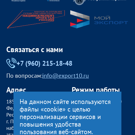
Связаться с нами
+7 (960) 215-18-48
По вопросам:
info@export10.ru
Адрес
Режим работы
На данном сайте используются
185000, Российская
пн — чт:
09:00 — 18:00
файлы «cookie» с целью
Федерация,
пт:
09:00 — 17:00
Республика Карелия
обед с 13:00 до 14:00
персонализации сервисов и
г. Петрозаводск,
сб, вс
— выходные
повышения удобства
наб. Гюллинга, 11 / 2
пользования веб-сайтом.
этаж, офис 2