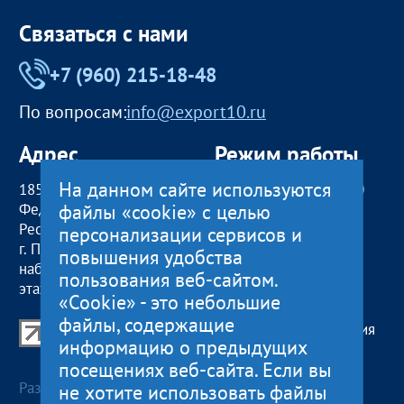
Связаться с нами
+7 (960) 215-18-48
По вопросам:
info@export10.ru
Адрес
Режим работы
На данном сайте используются
185000, Российская
пн — чт:
09:00 — 18:00
файлы «cookie» с целью
Федерация,
пт:
09:00 — 17:00
Республика Карелия
обед с 13:00 до 14:00
персонализации сервисов и
г. Петрозаводск,
сб, вс
— выходные
повышения удобства
наб. Гюллинга, 11 / 2
пользования веб-сайтом.
этаж, офис 2
«Cookie» - это небольшие
файлы, содержащие
Центр поддержки экспорта Республики Карелия
информацию о предыдущих
© 2012—2024
посещениях веб-сайта. Если вы
Разработка и поддержка сайта — «
Артлекс
», г.
не хотите использовать файлы