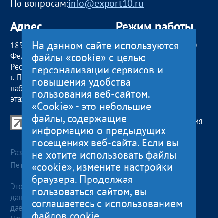
По вопросам:
info@export10.ru
Адрес
Режим работы
На данном сайте используются
185000, Российская
пн — чт:
09:00 — 18:00
файлы «cookie» с целью
Федерация,
пт:
09:00 — 17:00
Республика Карелия
обед с 13:00 до 14:00
персонализации сервисов и
г. Петрозаводск,
сб, вс
— выходные
повышения удобства
наб. Гюллинга, 11 / 2
пользования веб-сайтом.
этаж, офис 2
«Cookie» - это небольшие
файлы, содержащие
Центр поддержки экспорта Республики Карелия
информацию о предыдущих
© 2012—2024
посещениях веб-сайта. Если вы
Разработка и поддержка сайта — «
Артлекс
», г.
не хотите использовать файлы
Петрозаводск
«cookie», измените настройки
браузера. Продолжая
Этот сайт использует файлы cookies для хранения
пользоваться сайтом, вы
данных. Продолжая использовать данный сайт, Вы
соглашаетесь с использованием
даете согласие на работу с этими файлами.
файлов cookie.