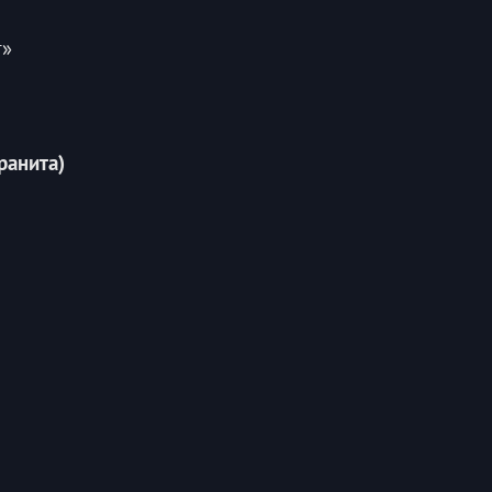
т»
ранита)