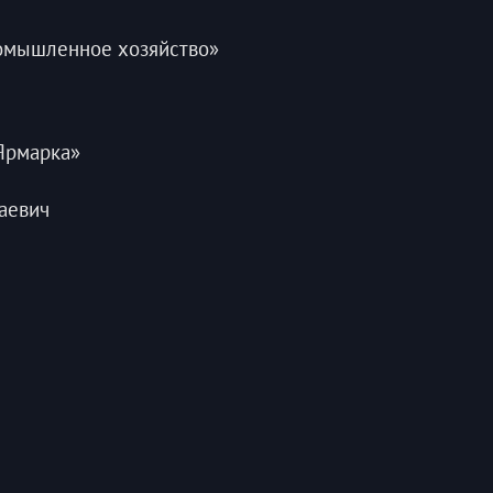
ромышленное хозяйство»
Ярмарка»
аевич