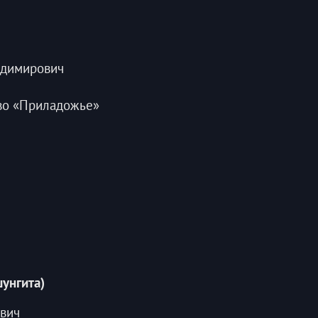
адимирович
во «Приладожье»
унгита)
вич