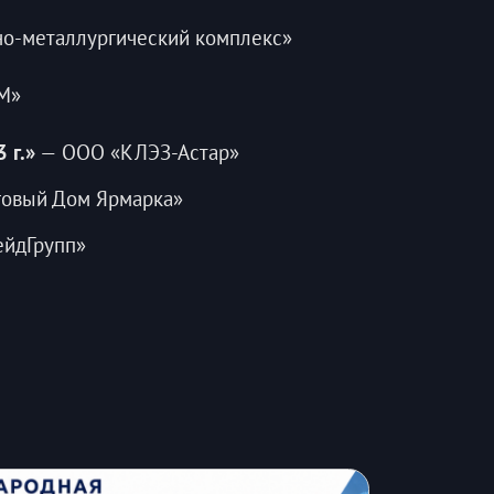
но-металлургический комплекс»
М»
 г.»
— ООО «КЛЭЗ-Астар»
овый Дом Ярмарка»
ейдГрупп»