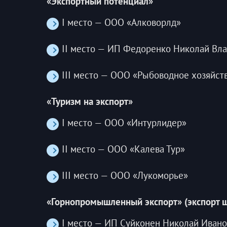
«Экспортный потенциал»
I место — ООО «Алковорлд»
II место — ИП Федоренко Николай Вл
III место — ООО «Рыбоводное хозяйст
«Туризм на экспорт»
I место — ООО «Интурлидер»
II место — ООО «Калева Тур»
III место — ООО «Лукоморье»
«Горнопромышленный экспорт» (экспорт ш
I место — ИП Суйконен Николай Ивано