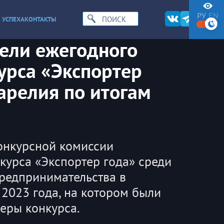
РУ
EN
 УСПЕХА
КОНТАКТЫ
ели ежегодного
урса «Экспортер
арелия по итогам
конкурсной комиссии
курса «Экспортер года» среди
предпринимательства в
 2023 года, на котором были
еры конкурса.