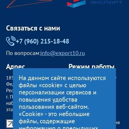
Связаться с нами
+7 (960) 215-18-48
По вопросам:
info@export10.ru
Адрес
Режим работы
На данном сайте используются
185000, Российская
пн — чт:
09:00 — 18:00
файлы «cookie» с целью
Федерация,
пт:
09:00 — 17:00
Республика Карелия
обед с 13:00 до 14:00
персонализации сервисов и
г. Петрозаводск,
сб, вс
— выходные
повышения удобства
наб. Гюллинга, 11 / 2
пользования веб-сайтом.
этаж, офис 2
«Cookie» - это небольшие
файлы, содержащие
Центр поддержки экспорта Республики Карелия
информацию о предыдущих
© 2012—2024