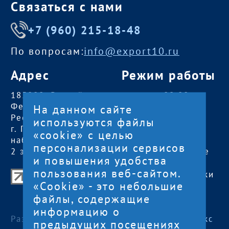
Связаться с нами
+7 (960) 215-18-48
По вопросам:
info@export10.ru
Адрес
Режим работы
185000, Российская
пн — чт:
09:00 —
Федерация,
18:00
На данном сайте
Республика Карелия
пт:
09:00 — 17:00
используются файлы
г. Петрозаводск,
обед с 13:00 до
«cookie» с целью
наб. Гюллинга, 11 /
14:00
персонализации сервисов
2 этаж, офис 2
сб, вс
— выходные
и повышения удобства
пользования веб-сайтом.
Центр поддержки экспорта Республики
«Cookie» - это небольшие
Карелия
файлы, содержащие
© 2012—2024
информацию о
Разработка и поддержка сайта — «
Артлекс
предыдущих посещениях