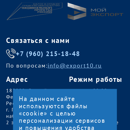
Связаться с нами
+7 (960) 215-18-48
По вопросам:
info@export10.ru
Адрес
Режим работы
185000, Российская
пн — чт:
09:00 —
Федерация,
18:00
На данном сайте
Республика Карелия
пт:
09:00 — 17:00
используются файлы
г. Петрозаводск,
обед с 13:00 до
«cookie» с целью
наб. Гюллинга, 11 /
14:00
персонализации сервисов
2 этаж, офис 2
сб, вс
— выходные
и повышения удобства