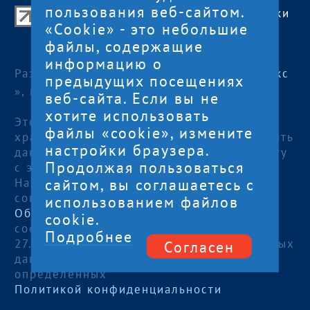
пользования веб-сайтом.
Центр поддержки экспорта Республики
«Cookie» - это небольшие
Карелия
файлы, содержащие
© 2012—2024
информацию о
Разработка и поддержка сайта — «
Артлекс
предыдущих посещениях
», г. Петрозаводск
веб-сайта. Если вы не
хотите использовать
Этот сайт использует файлы cookies для
файлы «cookie», измените
хранения данных. Продолжая использовать
настройки браузера.
данный сайт, Вы даете согласие на работу
Продолжая пользоваться
с этими файлами.
сайтом, вы соглашаетесь с
Нажимая кнопку «Отправить», я даю
согласие на
использованием файлов
Обработку персональных данных
, в
cookie.
соответствии с Федеральным законом от
Подробнее
27.07.2006 года №152-ФЗ «О персональных
Согласен
данных», на условиях и для целей,
определенных
Политикой конфиденциальности