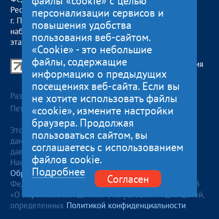
файлы «cookie» с целью
Республика Карелия
обед с 13:00 до 14:00
персонализации сервисов и
г. Петрозаводск,
сб, вс
— выходные
повышения удобства
наб. Гюллинга, 11 / 2
пользования веб-сайтом.
этаж, офис 2
«Cookie» - это небольшие
файлы, содержащие
Центр поддержки экспорта Республики Карелия
информацию о предыдущих
© 2012—2024
посещениях веб-сайта. Если вы
Разработка и поддержка сайта — «
Артлекс
», г.
не хотите использовать файлы
Петрозаводск
«cookie», измените настройки
браузера. Продолжая
Этот сайт использует файлы cookies для хранения
пользоваться сайтом, вы
данных. Продолжая использовать данный сайт, Вы
соглашаетесь с использованием
даете согласие на работу с этими файлами.
файлов cookie.
Нажимая кнопку «Отправить», я даю согласие на
Подробнее
Обработку персональных данных
, в соответствии с
Согласен
Федеральным законом от 27.07.2006 года №152-ФЗ
«О персональных данных», на условиях и для целей,
определенных
Политикой конфиденциальности