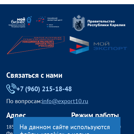
Связаться с нами
+7 (960) 215-18-48
По вопросам:
info@export10.ru
Адрес
Режим работы
На данном сайте используются
185000, Российская
пн — чт:
09:00 — 18:00
Федерация,
пт:
09:00 — 17:00