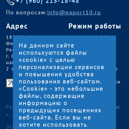
+7 (960) 215-18-48
По вопросам:
info@export10.ru
Адрес
Режим работы
185000, Российская
пн — чт:
09:00 —
Федерация,
18:00
На данном сайте
Республика Карелия
пт:
09:00 — 17:00
используются файлы
г. Петрозаводск,
обед с 13:00 до
«cookie» с целью
наб. Гюллинга, 11 /
14:00
персонализации сервисов
2 этаж, офис 2
сб, вс
— выходные
и повышения удобства
пользования веб-сайтом.
Центр поддержки экспорта Республики
«Cookie» - это небольшие
Карелия
файлы, содержащие
© 2012—2024
информацию о
Разработка и поддержка сайта — «
Артлекс
предыдущих посещениях
», г. Петрозаводск
веб-сайта. Если вы не
хотите использовать
Этот сайт использует файлы cookies для