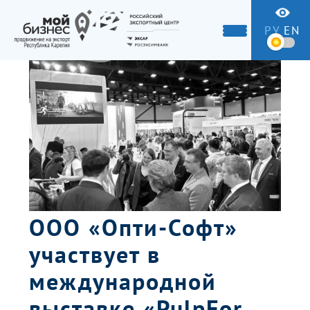
РУ
EN
ООО «Опти-Софт»
участвует в
международной
выставке «PulpFor