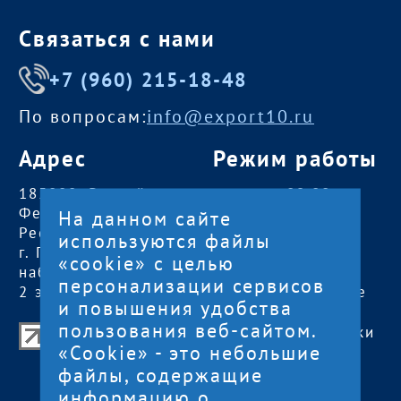
Связаться с нами
+7 (960) 215-18-48
По вопросам:
info@export10.ru
Адрес
Режим работы
185000, Российская
пн — чт:
09:00 —
Федерация,
18:00
На данном сайте
Республика Карелия
пт:
09:00 — 17:00
используются файлы
г. Петрозаводск,
обед с 13:00 до
«cookie» с целью
наб. Гюллинга, 11 /
14:00
персонализации сервисов
2 этаж, офис 2
сб, вс
— выходные
и повышения удобства
пользования веб-сайтом.
Центр поддержки экспорта Республики
«Cookie» - это небольшие
Карелия
файлы, содержащие
© 2012—2024
информацию о