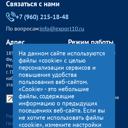
Связаться с нами
+7 (960) 215-18-48
По вопросам:
info@export10.ru
Адрес
Режим работы
На данном сайте используются
185000, Российская
пн — чт:
09:00 — 18:00
файлы «cookie» с целью
Федерация,
пт:
09:00 — 17:00
Республика Карелия
обед с 13:00 до 14:00
персонализации сервисов и
г. Петрозаводск,
сб, вс
— выходные
повышения удобства
наб. Гюллинга, 11 / 2
пользования веб-сайтом.
этаж, офис 2
«Cookie» - это небольшие
файлы, содержащие
Центр поддержки экспорта Республики Карелия
информацию о предыдущих
© 2012—2024
посещениях веб-сайта. Если вы
Разработка и поддержка сайта — «
Артлекс
», г.
не хотите использовать файлы
Петрозаводск
«cookie», измените настройки