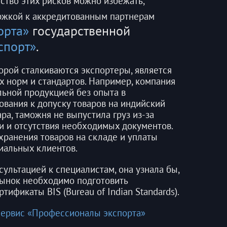
ство этих рисков можно избежать,
ржкой к аккредитованным партнерам
орта»
государственной
спорт»
.
орой сталкиваются экспортеры, является
 норм и стандартов. Например, компания
льной продукцией без опыта в
ования к допуску товаров на индийский
ра, таможня не выпустила груз из-за
и и отсутствия необходимых документов.
хранения товаров на складе и уплаты
циальных клиентов.
сультацией к специалистам, она узнала бы,
рынок необходимо подготовить
ификаты BIS (Bureau of Indian Standards).
сервис «Профессионалы экспорта»