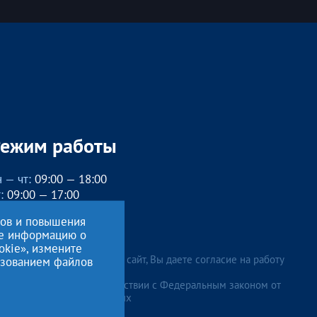
Режим работы
 — чт:
09:00 — 18:00
:
09:00 — 17:00
бед с 13:00 до 14:00
сов и повышения
, вс
— выходные
ие информацию о
okie», измените
лжая использовать данный сайт, Вы даете согласие на работу
льзованием файлов
ональных данных
, в соответствии с Федеральным законом от
 и для целей, определенных