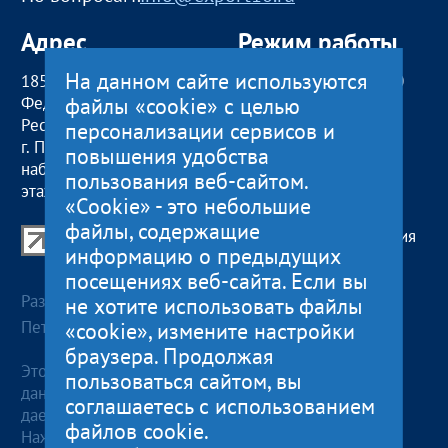
Адрес
Режим работы
На данном сайте используются
185000, Российская
пн — чт:
09:00 — 18:00
файлы «cookie» с целью
Федерация,
пт:
09:00 — 17:00
Республика Карелия
обед с 13:00 до 14:00
персонализации сервисов и
г. Петрозаводск,
сб, вс
— выходные
повышения удобства
наб. Гюллинга, 11 / 2
пользования веб-сайтом.
этаж, офис 2
«Cookie» - это небольшие
файлы, содержащие
Центр поддержки экспорта Республики Карелия
информацию о предыдущих
© 2012—2024
посещениях веб-сайта. Если вы
Разработка и поддержка сайта — «
Артлекс
», г.
не хотите использовать файлы
Петрозаводск
«cookie», измените настройки
браузера. Продолжая
Этот сайт использует файлы cookies для хранения
пользоваться сайтом, вы
данных. Продолжая использовать данный сайт, Вы
соглашаетесь с использованием
даете согласие на работу с этими файлами.
файлов cookie.
Нажимая кнопку «Отправить», я даю согласие на