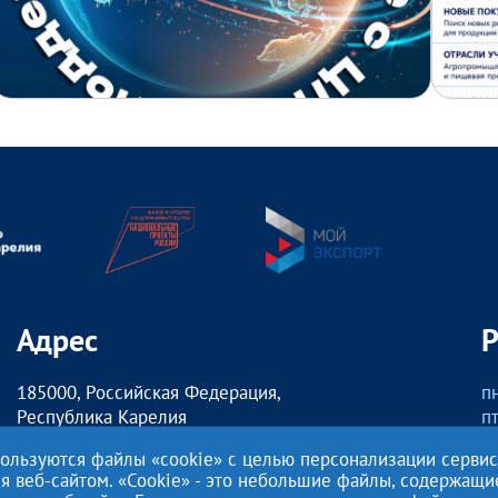
Адрес
185000, Российская Федерация,
пн
Республика Карелия
пт
г. Петрозаводск,
о
пользуются файлы «cookie» с целью персонализации серви
наб. Гюллинга, 11 / 2 этаж, офис 2
сб
ия веб-сайтом. «Cookie» - это небольшие файлы, содержащ