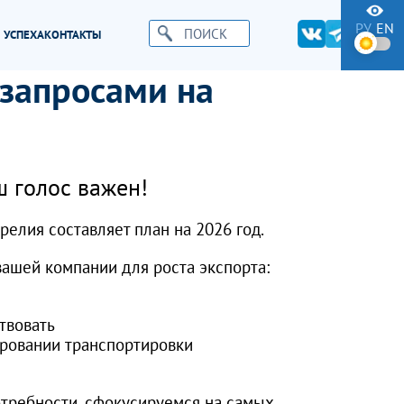
РУ
EN
 УСПЕХА
КОНТАКТЫ
запросами на
 голос важен!
елия составляет план на 2026 год.
вашей компании для роста экспорта:
твовать
ировании транспортировки
требности, сфокусируемся на самых