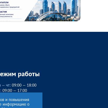
Режим работы
 — чт:
09:00 — 18:00
:
09:00 — 17:00
бед с 13:00 до 14:00
сов и повышения
, вс
— выходные
ие информацию о