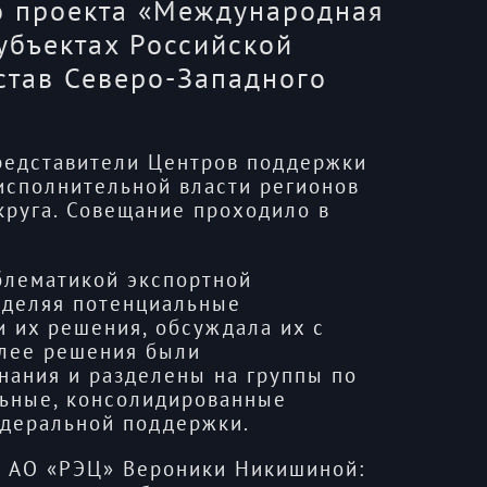
о проекта «Международная
убъектах Российской
став Северо-Западного
редставители Центров поддержки
исполнительной власти регионов
круга. Совещание проходило в
блематикой экспортной
еделяя потенциальные
и их решения, обсуждала их с
алее решения были
нания и разделены на группы по
льные, консолидированные
деральной поддержки.
а АО «РЭЦ» Вероники Никишиной: