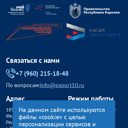
Связаться с нами
+7 (960) 215-18-48
По вопросам:
info@export10.ru
Адрес
Режим работы
На данном сайте используются
185000, Российская
пн — чт:
09:00 — 18:00
файлы «cookie» с целью
Федерация,
пт:
09:00 — 17:00
Республика Карелия
обед с 13:00 до 14:00
персонализации сервисов и